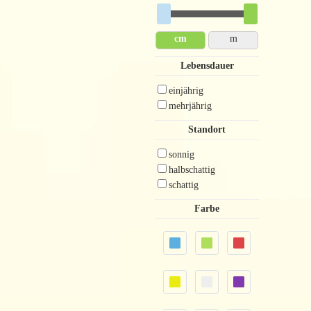
cm
m
Lebensdauer
einjährig
mehrjährig
Standort
sonnig
halbschattig
schattig
Farbe