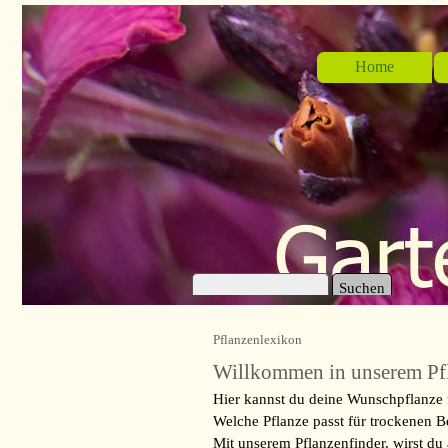
Direkt zum Seiteninhalt
Home
Suchen
Pflanzenlexikon
Willkommen in unserem Pf
Hier kannst du deine Wunschpflanze 
Welche Pflanze passt für trockenen Be
Mit unserem Pflanzenfinder, wirst du 