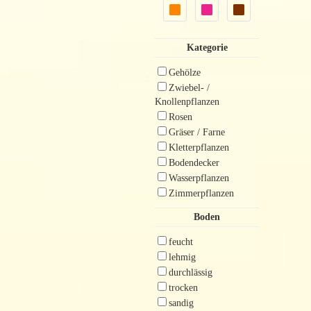
Kategorie
Gehölze
Zwiebel- /
Knollenpflanzen
Rosen
Gräser / Farne
Kletterpflanzen
Bodendecker
Wasserpflanzen
Zimmerpflanzen
Boden
feucht
lehmig
durchlässig
trocken
sandig