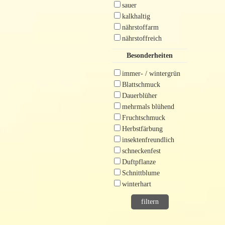
sauer
kalkhaltig
nährstoffarm
nährstoffreich
Besonderheiten
immer- / wintergrün
Blattschmuck
Dauerblüher
mehrmals blühend
Fruchtschmuck
Herbstfärbung
insektenfreundlich
schneckenfest
Duftpflanze
Schnittblume
winterhart